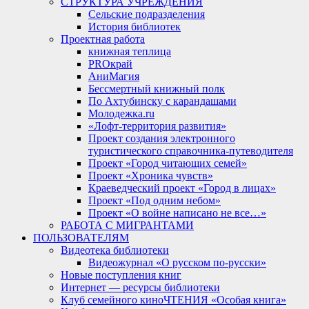
СТРУКТУРА УЧРЕЖДЕНИЯ
Сельские подразделения
История библиотек
Проектная работа
книжная теплица
PROкрай
АниМагия
Бессмертный книжный полк
По Ахтубинску с карандашами
Молодежка.ru
«Лофт-территория развития»
Проект создания электронного
туристического справочника-путеводителя
Проект «Город читающих семей»
Проект «Хроника чувств»
Краеведческий проект «Город в лицах»
Проект «Под одним небом»
Проект «О войне написано не все…»
РАБОТА С МИГРАНТАМИ
ПОЛЬЗОВАТЕЛЯМ
Видеотека библиотеки
Видеожурнал «О русском по-русски»
Новые поступления книг
Интернет — ресурсы библиотеки
Клуб семейного киноЧТЕНИЯ «Особая книга»