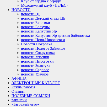
Клуб от сердца к сердцу
Молодежный клуб «ПуЛьС»
НОВОСТИ
новости ЦБ
новости Детский отдел ЦБ
новости Батаевки
новости Болхуны
новости Капустин Яр
новости Капустин Яр детская библиотека
новости Ново-Николаевки
Новости Покровка
новости Пологое Займище
новости Сокрутовка
новости Успенки
новости Пироговки
новости Золотуха
новости Садовое
новости Удачное
АФИША
ЭЛЕКТРОННЫЙ КАТАЛОГ
Режим работы
Отзывы
ПОЛЕЗНЫЕ ССЫЛКИ
вакансии
«Загружай лето»