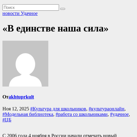
новости Удачное
«В единстве наша сила»
От
akhtuprkult
Ноя 12, 2025
#Культура для школьников
,
#культураонлайн
,
#Модельная библиотека
,
#работа со школьниками
,
#удачное
,
#ЦБ
С 2006 года 4 ноября в России начали отмечать новый