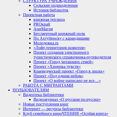
СТРУКТУРА УЧРЕЖДЕНИЯ
Сельские подразделения
История библиотек
Проектная работа
книжная теплица
PROкрай
АниМагия
Бессмертный книжный полк
По Ахтубинску с карандашами
Молодежка.ru
«Лофт-территория развития»
Проект создания электронного
туристического справочника-путеводителя
Проект «Город читающих семей»
Проект «Хроника чувств»
Краеведческий проект «Город в лицах»
Проект «Под одним небом»
Проект «О войне написано не все…»
РАБОТА С МИГРАНТАМИ
ПОЛЬЗОВАТЕЛЯМ
Видеотека библиотеки
Видеожурнал «О русском по-русски»
Новые поступления книг
Интернет — ресурсы библиотеки
Клуб семейного киноЧТЕНИЯ «Особая книга»