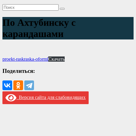
По Ахтубинску с
карандашами
proekt-raskraska-oforml
Скачать
Поделиться:
Версия сайта для слабовидящих