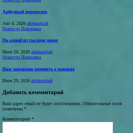
Арбузный переполох
Авг 4, 2026
akhtuprkult
Новости Покровка
По одной из тысячи дорог
Июн 29, 2026
akhtuprkult
Новости Покровка
Нам завещано помнить о павших
Июн 29, 2026
akhtuprkult
Добавить комментарий
Ваш адрес email не будет опубликован.
Обязательные поля
помечены
*
Комментарий
*