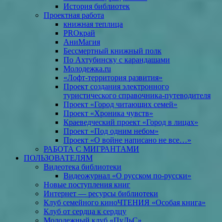
История библиотек
Проектная работа
книжная теплица
PROкрай
АниМагия
Бессмертный книжный полк
По Ахтубинску с карандашами
Молодежка.ru
«Лофт-территория развития»
Проект создания электронного
туристического справочника-путеводителя
Проект «Город читающих семей»
Проект «Хроника чувств»
Краеведческий проект «Город в лицах»
Проект «Под одним небом»
Проект «О войне написано не все…»
РАБОТА С МИГРАНТАМИ
ПОЛЬЗОВАТЕЛЯМ
Видеотека библиотеки
Видеожурнал «О русском по-русски»
Новые поступления книг
Интернет — ресурсы библиотеки
Клуб семейного киноЧТЕНИЯ «Особая книга»
Клуб от сердца к сердцу
Молодежный клуб «ПуЛьС»