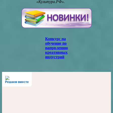
«Культура.РФ».
Конкурс на
обучение по
напрвлению
креативных
индустрий
Решаем вместе