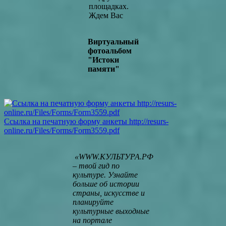
площадках.
Ждем Вас
Виртуальный
фотоальбом
"Истоки
памяти"
Ссылка на печатную форму анкеты
http://resurs-
online.ru/Files/Forms/Form3559.pdf
«WWW.КУЛЬТУРА.РФ
– твой гид по
культуре. Узнайте
больше об истории
страны, искусстве и
планируйте
культурные выходные
на портале