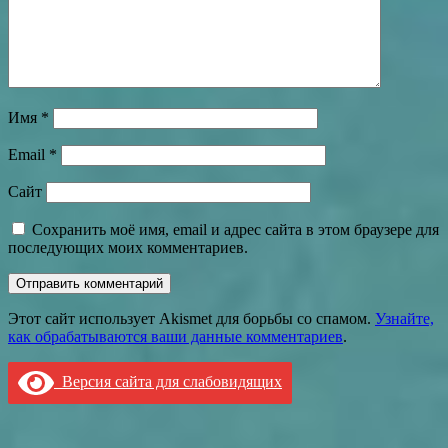
Имя
*
Email
*
Сайт
Сохранить моё имя, email и адрес сайта в этом браузере для
последующих моих комментариев.
Этот сайт использует Akismet для борьбы со спамом.
Узнайте,
как обрабатываются ваши данные комментариев
.
Версия сайта для слабовидящих