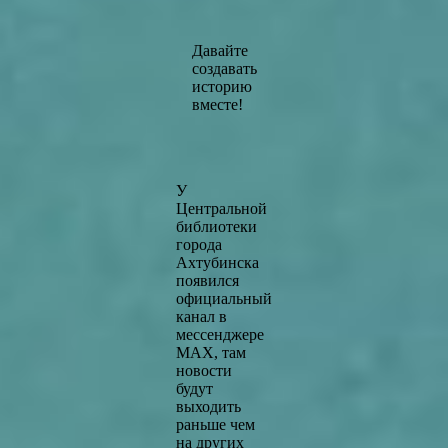
Давайте
создавать
историю
вместе!
У
Центральной
библиотеки
города
Ахтубинска
появился
официальный
канал в
мессенджере
MAX, там
новости
будут
выходить
раньше чем
на других