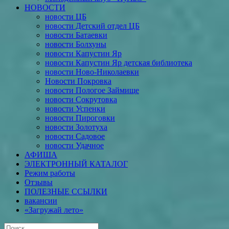
НОВОСТИ
новости ЦБ
новости Детский отдел ЦБ
новости Батаевки
новости Болхуны
новости Капустин Яр
новости Капустин Яр детская библиотека
новости Ново-Николаевки
Новости Покровка
новости Пологое Займище
новости Сокрутовка
новости Успенки
новости Пироговки
новости Золотуха
новости Садовое
новости Удачное
АФИША
ЭЛЕКТРОННЫЙ КАТАЛОГ
Режим работы
Отзывы
ПОЛЕЗНЫЕ ССЫЛКИ
вакансии
«Загружай лето»