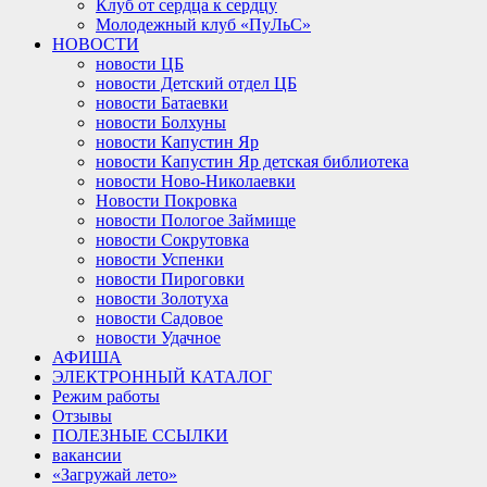
Клуб от сердца к сердцу
Молодежный клуб «ПуЛьС»
НОВОСТИ
новости ЦБ
новости Детский отдел ЦБ
новости Батаевки
новости Болхуны
новости Капустин Яр
новости Капустин Яр детская библиотека
новости Ново-Николаевки
Новости Покровка
новости Пологое Займище
новости Сокрутовка
новости Успенки
новости Пироговки
новости Золотуха
новости Садовое
новости Удачное
АФИША
ЭЛЕКТРОННЫЙ КАТАЛОГ
Режим работы
Отзывы
ПОЛЕЗНЫЕ ССЫЛКИ
вакансии
«Загружай лето»