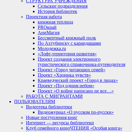
СТРУКТУРА УЧРЕЖДЕНИЯ
Сельские подразделения
История библиотек
Проектная работа
книжная теплица
PROкрай
АниМагия
Бессмертный книжный полк
По Ахтубинску с карандашами
Молодежка.ru
«Лофт-территория развития»
Проект создания электронного
туристического справочника-путеводителя
Проект «Город читающих семей»
Проект «Хроника чувств»
Краеведческий проект «Город в лицах»
Проект «Под одним небом»
Проект «О войне написано не все…»
РАБОТА С МИГРАНТАМИ
ПОЛЬЗОВАТЕЛЯМ
Видеотека библиотеки
Видеожурнал «О русском по-русски»
Новые поступления книг
Интернет — ресурсы библиотеки
Клуб семейного киноЧТЕНИЯ «Особая книга»