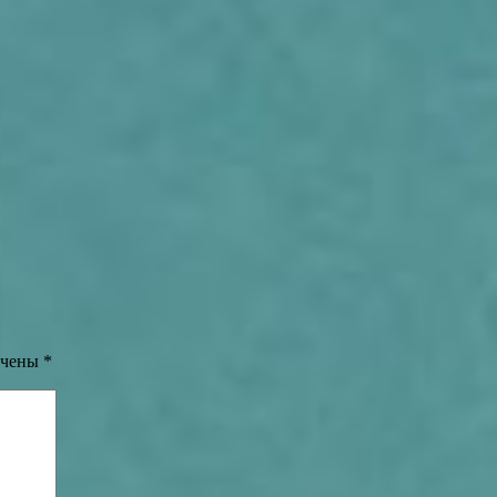
ечены
*