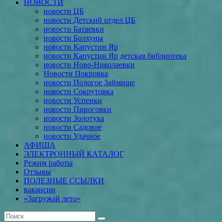
НОВОСТИ
новости ЦБ
новости Детский отдел ЦБ
новости Батаевки
новости Болхуны
новости Капустин Яр
новости Капустин Яр детская библиотека
новости Ново-Николаевки
Новости Покровка
новости Пологое Займище
новости Сокрутовка
новости Успенки
новости Пироговки
новости Золотуха
новости Садовое
новости Удачное
АФИША
ЭЛЕКТРОННЫЙ КАТАЛОГ
Режим работы
Отзывы
ПОЛЕЗНЫЕ ССЫЛКИ
вакансии
«Загружай лето»