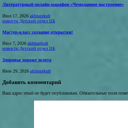
Литературный онлайн-марафон «Чемоданное настроение»
Июл 17, 2026
akhtuprkult
новости Детский отдел ЦБ
Мастер-класс создание открытки!
Июл 7, 2026
akhtuprkult
новости Детский отдел ЦБ
Здоровье дороже золота
Июн 29, 2026
akhtuprkult
Добавить комментарий
Ваш адрес email не будет опубликован.
Обязательные поля пом