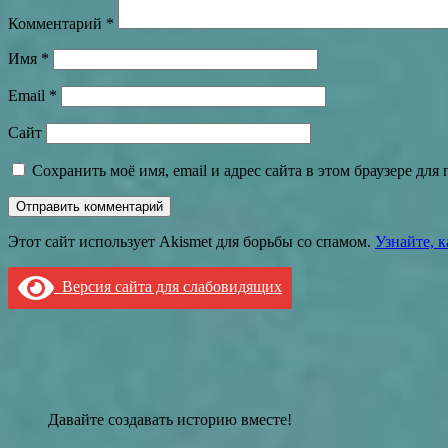
Комментарий
*
Имя
*
Email
*
Сайт
Сохранить моё имя, email и адрес сайта в этом браузере д
Этот сайт использует Akismet для борьбы со спамом.
Узнайте, 
Версия сайта для слабовидящих
Давайте создавать историю вместе!