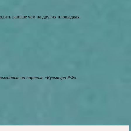
одить раньше чем на других площадках.
 выходные на портале «Культура.РФ».