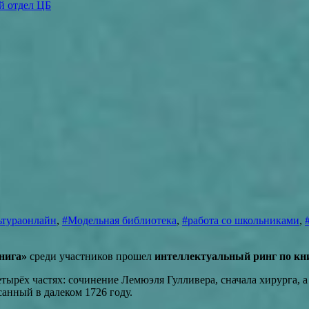
й отдел ЦБ
ьтураонлайн
,
#Модельная библиотека
,
#работа со школьниками
,
нига»
среди участников прошел
интеллектуальный ринг по кн
 частях: сочинение Лемюэля Гулливера, сначала хирурга, а з
анный в далеком 1726 году.