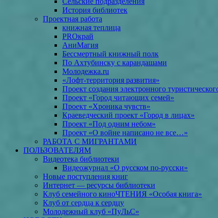
Сельские подразделения
История библиотек
Проектная работа
книжная теплица
PROкрай
АниМагия
Бессмертный книжный полк
По Ахтубинску с карандашами
Молодежка.ru
«Лофт-территория развития»
Проект создания электронного туристическог
Проект «Город читающих семей»
Проект «Хроника чувств»
Краеведческий проект «Город в лицах»
Проект «Под одним небом»
Проект «О войне написано не все…»
РАБОТА С МИГРАНТАМИ
ПОЛЬЗОВАТЕЛЯМ
Видеотека библиотеки
Видеожурнал «О русском по-русски»
Новые поступления книг
Интернет — ресурсы библиотеки
Клуб семейного киноЧТЕНИЯ «Особая книга»
Клуб от сердца к сердцу
Молодежный клуб «ПуЛьС»