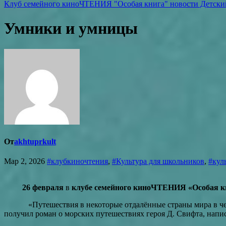
Клуб семейного киноЧТЕНИЯ "Особая книга"
новости Детски
Умники и умницы
От
akhtuprkult
Мар 2, 2026
#клубкиночтения
,
#Культура для школьников
,
#кул
26 февраля
в
клубе семейного киноЧТЕНИЯ «Особая к
«Путешествия в некоторые отдалённые страны мира в четырёх
получил роман о морских путешествиях героя Д. Свифта, напис