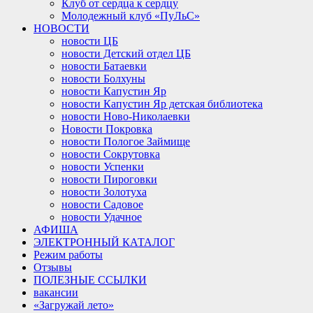
Клуб от сердца к сердцу
Молодежный клуб «ПуЛьС»
НОВОСТИ
новости ЦБ
новости Детский отдел ЦБ
новости Батаевки
новости Болхуны
новости Капустин Яр
новости Капустин Яр детская библиотека
новости Ново-Николаевки
Новости Покровка
новости Пологое Займище
новости Сокрутовка
новости Успенки
новости Пироговки
новости Золотуха
новости Садовое
новости Удачное
АФИША
ЭЛЕКТРОННЫЙ КАТАЛОГ
Режим работы
Отзывы
ПОЛЕЗНЫЕ ССЫЛКИ
вакансии
«Загружай лето»