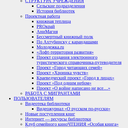
СТРУКТУРА УЧРЕЖДЕНИЯ
Сельские подразделения
История библиотек
Проектная работа
книжная теплица
PROкрай
АниМагия
Бессмертный книжный полк
По Ахтубинску с карандашами
Молодежка.ru
«Лофт-территория развития»
Проект создания электронного
туристического справочника-путеводителя
Проект «Город читающих семей»
Проект «Хроника чувств»
Краеведческий проект «Город в лицах»
Проект «Под одним небом»
Проект «О войне написано не все…»
РАБОТА С МИГРАНТАМИ
ПОЛЬЗОВАТЕЛЯМ
Видеотека библиотеки
Видеожурнал «О русском по-русски»
Новые поступления книг
Интернет — ресурсы библиотеки
Клуб семейного киноЧТЕНИЯ «Особая книга»