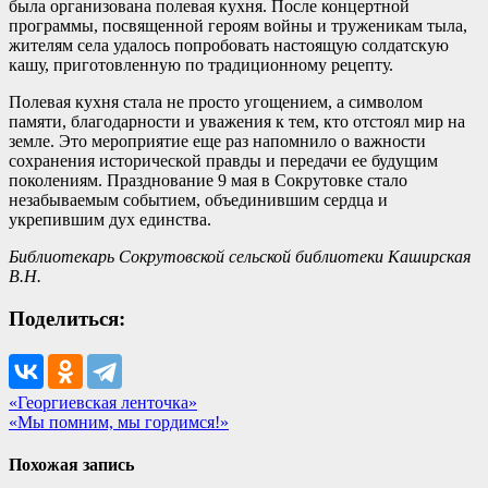
была организована полевая кухня. После концертной
программы, посвященной героям войны и труженикам тыла,
жителям села удалось попробовать настоящую солдатскую
кашу, приготовленную по традиционному рецепту.
Полевая кухня стала не просто угощением, а символом
памяти, благодарности и уважения к тем, кто отстоял мир на
земле. Это мероприятие еще раз напомнило о важности
сохранения исторической правды и передачи ее будущим
поколениям. Празднование 9 мая в Сокрутовке стало
незабываемым событием, объединившим сердца и
укрепившим дух единства.
Библиотекарь Сокрутовской сельской библиотеки Каширская
В.Н.
Поделиться:
Навигация
«Георгиевская ленточка»
«Мы помним, мы гордимся!»
по
записям
Похожая запись