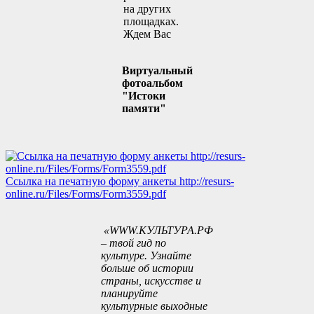
на других
площадках.
Ждем Вас
Виртуальный
фотоальбом
"Истоки
памяти"
Ссылка на печатную форму анкеты
http://resurs-
online.ru/Files/Forms/Form3559.pdf
«WWW.КУЛЬТУРА.РФ
– твой гид по
культуре. Узнайте
больше об истории
страны, искусстве и
планируйте
культурные выходные