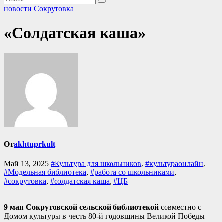
новости Сокрутовка
«Солдатская каша»
От
akhtuprkult
Май 13, 2025
#Культура для школьников
,
#культураонлайн
,
#Модельная библиотека
,
#работа со школьниками
,
#сокрутовка
,
#солдатская каша
,
#ЦБ
9 мая Сокрутовской сельской библиотекой
совместно с
Домом культуры в честь 80-й годовщины Великой Победы