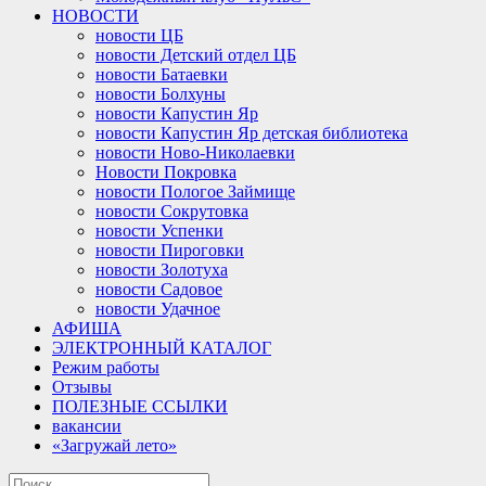
НОВОСТИ
новости ЦБ
новости Детский отдел ЦБ
новости Батаевки
новости Болхуны
новости Капустин Яр
новости Капустин Яр детская библиотека
новости Ново-Николаевки
Новости Покровка
новости Пологое Займище
новости Сокрутовка
новости Успенки
новости Пироговки
новости Золотуха
новости Садовое
новости Удачное
АФИША
ЭЛЕКТРОННЫЙ КАТАЛОГ
Режим работы
Отзывы
ПОЛЕЗНЫЕ ССЫЛКИ
вакансии
«Загружай лето»