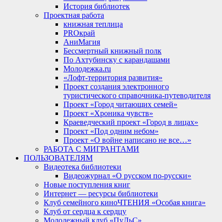
История библиотек
Проектная работа
книжная теплица
PROкрай
АниМагия
Бессмертный книжный полк
По Ахтубинску с карандашами
Молодежка.ru
«Лофт-территория развития»
Проект создания электронного
туристического справочника-путеводителя
Проект «Город читающих семей»
Проект «Хроника чувств»
Краеведческий проект «Город в лицах»
Проект «Под одним небом»
Проект «О войне написано не все…»
РАБОТА С МИГРАНТАМИ
ПОЛЬЗОВАТЕЛЯМ
Видеотека библиотеки
Видеожурнал «О русском по-русски»
Новые поступления книг
Интернет — ресурсы библиотеки
Клуб семейного киноЧТЕНИЯ «Особая книга»
Клуб от сердца к сердцу
Молодежный клуб «ПуЛьС»