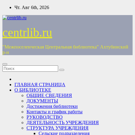
Перейти
Чт. Авг 6th, 2026
к
содержимому
centrlib.ru
"Межпоселенческая Центральная библиотека" Ахтубинский
р-н
ГЛАВНАЯ СТРАНИЦА
О БИБЛИОТЕКЕ
ОБЩИЕ СВЕДЕНИЯ
ДОКУМЕНТЫ
Достижения библиотеки
Контакты и график работы
РУКОВОДСТВО
ДЕЯТЕЛЬНОСТЬ УЧРЕЖДЕНИЯ
СТРУКТУРА УЧРЕЖДЕНИЯ
Сельские подразделения