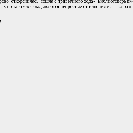
рево, откоренилась, сошла с привычного хода». Библиотекарь вм
лодых и стариков складываются непростые отношения из — за ра
А.