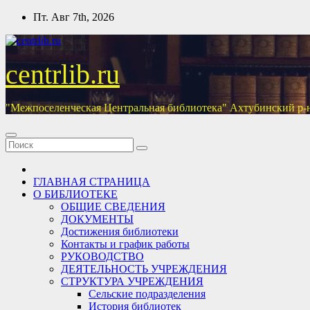
Перейти
Пт. Авг 7th, 2026
к
содержимому
centrlib.ru
"Межпоселенческая Центральная библиотека" Ахтубинский р-
ГЛАВНАЯ СТРАНИЦА
О БИБЛИОТЕКЕ
ОБЩИЕ СВЕДЕНИЯ
ДОКУМЕНТЫ
Достижения библиотеки
Контакты и график работы
РУКОВОДСТВО
ДЕЯТЕЛЬНОСТЬ УЧРЕЖДЕНИЯ
СТРУКТУРА УЧРЕЖДЕНИЯ
Сельские подразделения
История библиотек