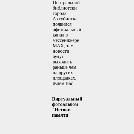
Центральной
библиотеки
города
Ахтубинска
появился
официальный
канал в
мессенджере
MAX, там
новости
будут
выходить
раньше чем
на других
площадках.
Ждем Вас
Виртуальный
фотоальбом
"Истоки
памяти"