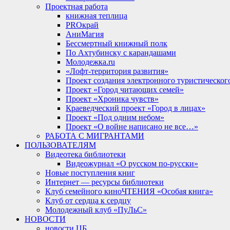
Проектная работа
книжная теплица
PROкрай
АниМагия
Бессмертный книжный полк
По Ахтубинску с карандашами
Молодежка.ru
«Лофт-территория развития»
Проект создания электронного туристическог
Проект «Город читающих семей»
Проект «Хроника чувств»
Краеведческий проект «Город в лицах»
Проект «Под одним небом»
Проект «О войне написано не все…»
РАБОТА С МИГРАНТАМИ
ПОЛЬЗОВАТЕЛЯМ
Видеотека библиотеки
Видеожурнал «О русском по-русски»
Новые поступления книг
Интернет — ресурсы библиотеки
Клуб семейного киноЧТЕНИЯ «Особая книга»
Клуб от сердца к сердцу
Молодежный клуб «ПуЛьС»
НОВОСТИ
новости ЦБ