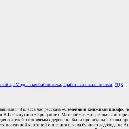
нлайн
,
#Модельная библиотека
,
#работа со школьниками
,
#ЦБ
чащимися 8 класса час рассказа
«Семейный книжный шкаф»
, 
ти В.Г. Распутина «Прощание с Матерой» лежит реальная история
для жителей затопляемых деревень. Были прочитаны 2 главы про
ся поэтичной картиной описания начала бурного ледохода на Анг