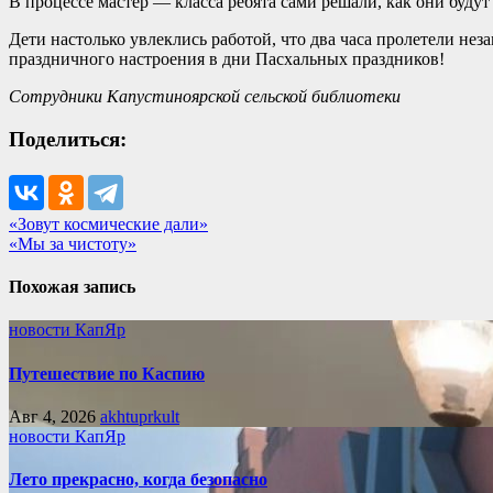
В процессе мастер — класса ребята сами решали, как они будут
Дети настолько увлеклись работой, что два часа пролетели нез
праздничного настроения в дни Пасхальных праздников!
Сотрудники Капустиноярской сельской библиотеки
Поделиться:
Навигация
«Зовут космические дали»
«Мы за чистоту»
по
записям
Похожая запись
новости КапЯр
Путешествие по Каспию
Авг 4, 2026
akhtuprkult
новости КапЯр
Лето прекрасно, когда безопасно