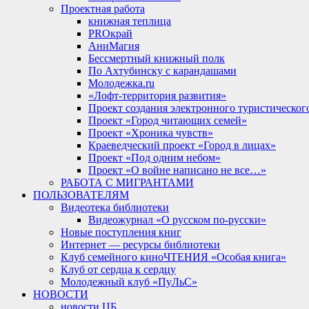
Проектная работа
книжная теплица
PROкрай
АниМагия
Бессмертный книжный полк
По Ахтубинску с карандашами
Молодежка.ru
«Лофт-территория развития»
Проект создания электронного туристическог
Проект «Город читающих семей»
Проект «Хроника чувств»
Краеведческий проект «Город в лицах»
Проект «Под одним небом»
Проект «О войне написано не все…»
РАБОТА С МИГРАНТАМИ
ПОЛЬЗОВАТЕЛЯМ
Видеотека библиотеки
Видеожурнал «О русском по-русски»
Новые поступления книг
Интернет — ресурсы библиотеки
Клуб семейного киноЧТЕНИЯ «Особая книга»
Клуб от сердца к сердцу
Молодежный клуб «ПуЛьС»
НОВОСТИ
новости ЦБ