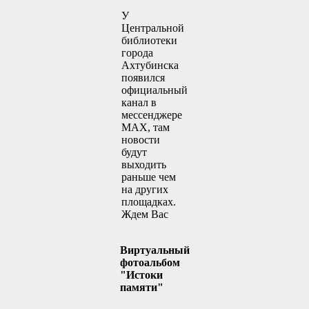
У
Центральной
библиотеки
города
Ахтубинска
появился
официальный
канал в
мессенджере
MAX, там
новости
будут
выходить
раньше чем
на других
площадках.
Ждем Вас
Виртуальный
фотоальбом
"Истоки
памяти"