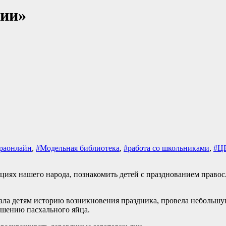
ции»
ураонлайн
,
#Модельная библиотека
,
#работа со школьниками
,
#Ц
циях нашего народа, познакомить детей с празднованием правос
ала детям историю возникновения праздника, провела небольшу
ашению пасхального яйца.