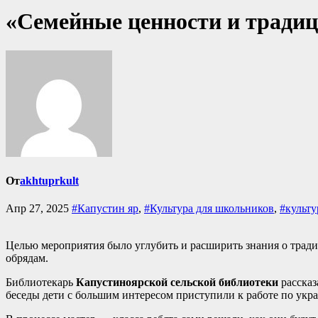
«Семейные ценности и тради
От
akhtuprkult
Апр 27, 2025
#Капустин яр
,
#Культура для школьников
,
#культ
Целью мероприятия было углубить и расширить знания о тради
обрядам.
Библиотекарь
Капустиноярской сельской библиотеки
рассказ
беседы дети с большим интересом приступили к работе по укр