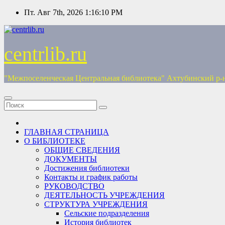
Перейти
Пт. Авг 7th, 2026
1:16:10 PM
к
содержимому
centrlib.ru
"Межпоселенческая Центральная библиотека" Ахтубинский р-
ГЛАВНАЯ СТРАНИЦА
О БИБЛИОТЕКЕ
ОБЩИЕ СВЕДЕНИЯ
ДОКУМЕНТЫ
Достижения библиотеки
Контакты и график работы
РУКОВОДСТВО
ДЕЯТЕЛЬНОСТЬ УЧРЕЖДЕНИЯ
СТРУКТУРА УЧРЕЖДЕНИЯ
Сельские подразделения
История библиотек