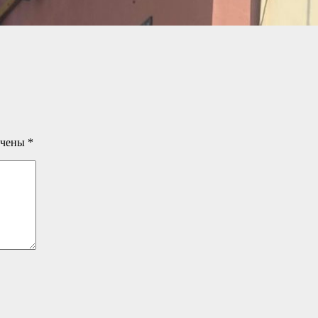
ечены
*