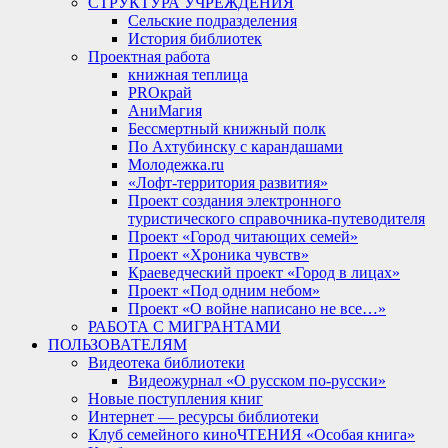
СТРУКТУРА УЧРЕЖДЕНИЯ
Сельские подразделения
История библиотек
Проектная работа
книжная теплица
PROкрай
АниМагия
Бессмертный книжный полк
По Ахтубинску с карандашами
Молодежка.ru
«Лофт-территория развития»
Проект создания электронного
туристического справочника-путеводителя
Проект «Город читающих семей»
Проект «Хроника чувств»
Краеведческий проект «Город в лицах»
Проект «Под одним небом»
Проект «О войне написано не все…»
РАБОТА С МИГРАНТАМИ
ПОЛЬЗОВАТЕЛЯМ
Видеотека библиотеки
Видеожурнал «О русском по-русски»
Новые поступления книг
Интернет — ресурсы библиотеки
Клуб семейного киноЧТЕНИЯ «Особая книга»