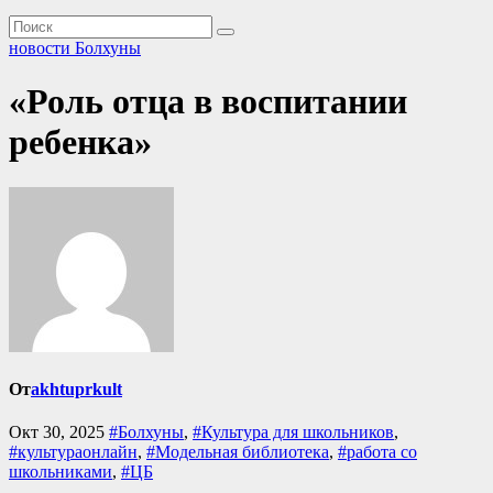
новости Болхуны
«Роль отца в воспитании
ребенка»
От
akhtuprkult
Окт 30, 2025
#Болхуны
,
#Культура для школьников
,
#культураонлайн
,
#Модельная библиотека
,
#работа со
школьниками
,
#ЦБ