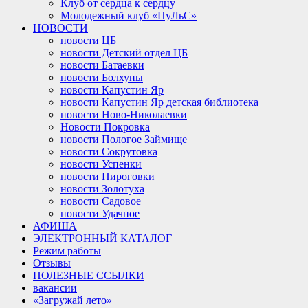
Клуб от сердца к сердцу
Молодежный клуб «ПуЛьС»
НОВОСТИ
новости ЦБ
новости Детский отдел ЦБ
новости Батаевки
новости Болхуны
новости Капустин Яр
новости Капустин Яр детская библиотека
новости Ново-Николаевки
Новости Покровка
новости Пологое Займище
новости Сокрутовка
новости Успенки
новости Пироговки
новости Золотуха
новости Садовое
новости Удачное
АФИША
ЭЛЕКТРОННЫЙ КАТАЛОГ
Режим работы
Отзывы
ПОЛЕЗНЫЕ ССЫЛКИ
вакансии
«Загружай лето»