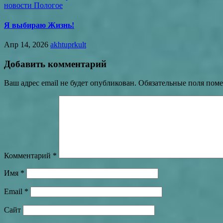
новости Пологое
Я выбираю Жизнь!
Апр 14, 2026
akhtuprkult
Добавить комментарий
Ваш адрес email не будет опубликован.
Обязательные поля пом
Комментарий
*
Имя
*
Email
*
Сайт