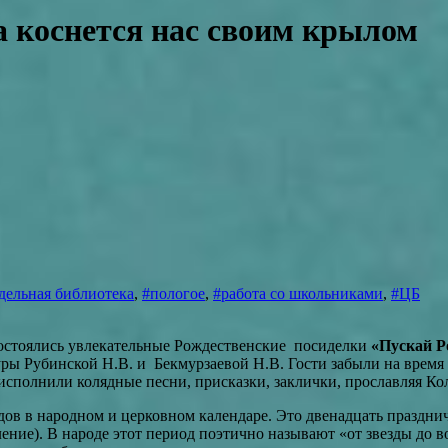
а коснется нас своим крылом
ельная библиотека
,
#пологое
,
#работа со школьниками
,
#ЦБ
стоялись увлекательные Рождественские посиделки
«Пускай Р
уры Рубинской Н.В. и Бекмурзаевой Н.В. Гости забыли на время 
исполнили колядные песни, присказки, заклички, прославляя Ко
ов в народном и церковном календаре. Это двенадцать праздни
ение). В народе этот период поэтично называют «от звезды до