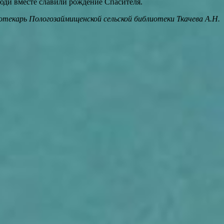
люди вместе славили рождение Спасителя.
отекарь Пологозаймищенской сельской библиотеки Ткачева А.Н.