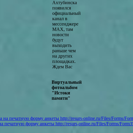
Ахтубинска
появился
официальный
канал в
мессенджере
MAX, там
новости
будут
выходить
раньше чем
на других
площадках.
Ждем Вас
Виртуальный
фотоальбом
"Истоки
памяти"
на печатную форму анкеты
http://resurs-online.ru/Files/Forms/Form