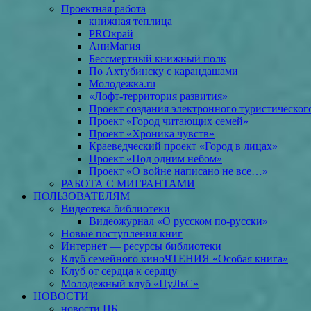
Проектная работа
книжная теплица
PROкрай
АниМагия
Бессмертный книжный полк
По Ахтубинску с карандашами
Молодежка.ru
«Лофт-территория развития»
Проект создания электронного туристическог
Проект «Город читающих семей»
Проект «Хроника чувств»
Краеведческий проект «Город в лицах»
Проект «Под одним небом»
Проект «О войне написано не все…»
РАБОТА С МИГРАНТАМИ
ПОЛЬЗОВАТЕЛЯМ
Видеотека библиотеки
Видеожурнал «О русском по-русски»
Новые поступления книг
Интернет — ресурсы библиотеки
Клуб семейного киноЧТЕНИЯ «Особая книга»
Клуб от сердца к сердцу
Молодежный клуб «ПуЛьС»
НОВОСТИ
новости ЦБ