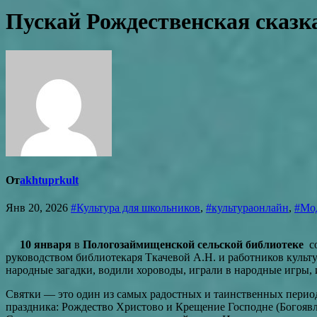
Пускай Рождественская сказк
От
akhtuprkult
Янв 20, 2026
#Культура для школьников
,
#культураонлайн
,
#Мод
10 января
в
Пологозаймищенской сельской библиотеке
со
руководством библиотекаря Ткачевой А.Н. и работников культ
народные загадки, водили хороводы, играли в народные игры, 
Святки — это один из самых радостных и таинственных период
праздника: Рождество Христово и Крещение Господне (Богоявл