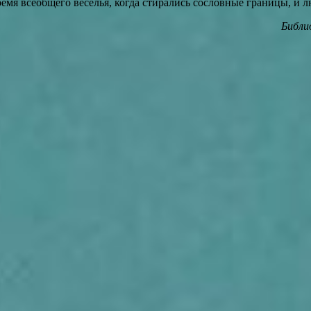
емя всеобщего веселья, когда стирались сословные границы, и 
Библи