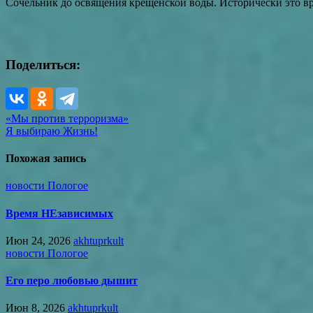
Сочельник до освящения крещенской воды. Исторически это вр
Поделиться:
Навигация
«Мы против терроризма»
Я выбираю Жизнь!
по
записям
Похожая запись
новости Пологое
Время НЕзависимых
Июн 24, 2026
akhtuprkult
новости Пологое
Его перо любовью дышит
Июн 8, 2026
akhtuprkult