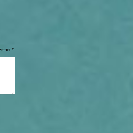
ечены
*