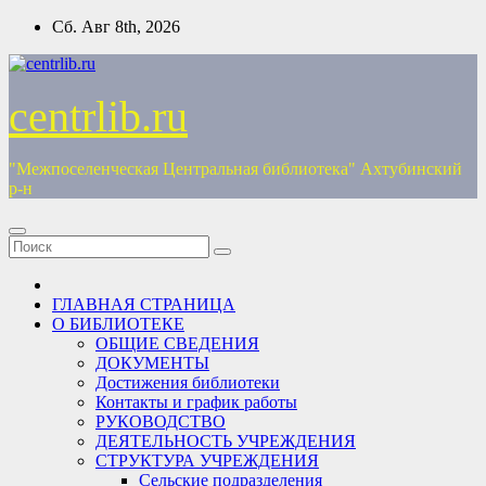
Перейти
Сб. Авг 8th, 2026
к
содержимому
centrlib.ru
"Межпоселенческая Центральная библиотека" Ахтубинский
р-н
ГЛАВНАЯ СТРАНИЦА
О БИБЛИОТЕКЕ
ОБЩИЕ СВЕДЕНИЯ
ДОКУМЕНТЫ
Достижения библиотеки
Контакты и график работы
РУКОВОДСТВО
ДЕЯТЕЛЬНОСТЬ УЧРЕЖДЕНИЯ
СТРУКТУРА УЧРЕЖДЕНИЯ
Сельские подразделения