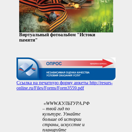
Виртуальный фотоальбом "Истоки
памяти"
Ссылка на печатную форму анкеты
http://resurs-
online.ru/Files/Forms/Form3559.pdf
«WWW.КУЛЬТУРА.РФ
– твой гид по
культуре. Узнайте
больше об истории
страны, искусстве и
планируйте