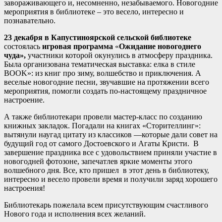
завораживающего и, несомненно, незабываемого. Новогодние
мероприятия в библиотеке – это весело, интересно и
познавательно.
23 декабря в Капустиноярской сельской библиотеке
состоялась
игровая программа
«
Ожидание новогоднего
чуда»,
участники которой
окунулись в атмосферу праздника.
Была организована тематическая выставка: елка в стиле
BOOK»: из книг про зиму, волшебство и приключения. А
веселые новогодние песни, звучавшие на протяжении всего
мероприятия, помогли создать по-настоящему праздничное
настроение.
А также библиотекари провели мастер-класс по созданию
книжных закладок. Погадали на книгах «Сторителлинг»:
вытянули наугад цитату из классиков —которые дали совет на
будущий год от самого Достоевского и Агаты Кристи. В
завершение праздника все с удовольствием приняли участие в
новогодней фотозоне, запечатлев яркие моменты этого
волшебного дня. Все, кто пришел в этот день в библиотеку,
интересно и весело провели время и получили заряд хорошего
настроения!
Библиотекарь пожелала всем присутствующим счастливого
Нового года и исполнения всех желаний.