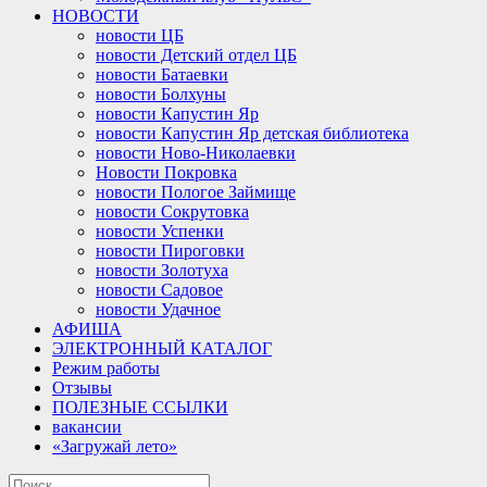
НОВОСТИ
новости ЦБ
новости Детский отдел ЦБ
новости Батаевки
новости Болхуны
новости Капустин Яр
новости Капустин Яр детская библиотека
новости Ново-Николаевки
Новости Покровка
новости Пологое Займище
новости Сокрутовка
новости Успенки
новости Пироговки
новости Золотуха
новости Садовое
новости Удачное
АФИША
ЭЛЕКТРОННЫЙ КАТАЛОГ
Режим работы
Отзывы
ПОЛЕЗНЫЕ ССЫЛКИ
вакансии
«Загружай лето»