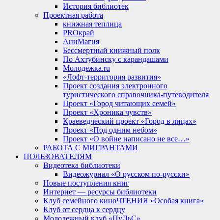
История библиотек
Проектная работа
книжная теплица
PROкрай
АниМагия
Бессмертный книжный полк
По Ахтубинску с карандашами
Молодежка.ru
«Лофт-территория развития»
Проект создания электронного
туристического справочника-путеводителя
Проект «Город читающих семей»
Проект «Хроника чувств»
Краеведческий проект «Город в лицах»
Проект «Под одним небом»
Проект «О войне написано не все…»
РАБОТА С МИГРАНТАМИ
ПОЛЬЗОВАТЕЛЯМ
Видеотека библиотеки
Видеожурнал «О русском по-русски»
Новые поступления книг
Интернет — ресурсы библиотеки
Клуб семейного киноЧТЕНИЯ «Особая книга»
Клуб от сердца к сердцу
Молодежный клуб «ПуЛьС»