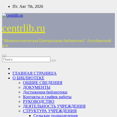
Перейти
Пт. Авг 7th, 2026
к
содержимому
centrlib.ru
"Межпоселенческая Центральная библиотека" Ахтубинский
р-н
ГЛАВНАЯ СТРАНИЦА
О БИБЛИОТЕКЕ
ОБЩИЕ СВЕДЕНИЯ
ДОКУМЕНТЫ
Достижения библиотеки
Контакты и график работы
РУКОВОДСТВО
ДЕЯТЕЛЬНОСТЬ УЧРЕЖДЕНИЯ
СТРУКТУРА УЧРЕЖДЕНИЯ
Сельские подразделения