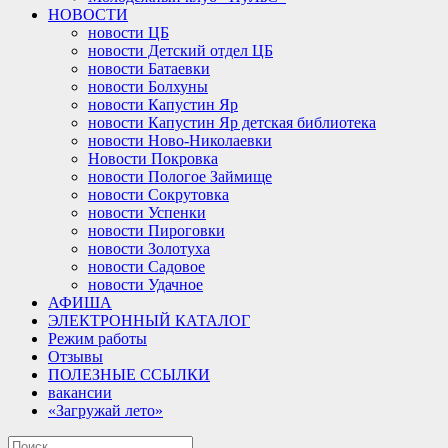
НОВОСТИ
новости ЦБ
новости Детский отдел ЦБ
новости Батаевки
новости Болхуны
новости Капустин Яр
новости Капустин Яр детская библиотека
новости Ново-Николаевки
Новости Покровка
новости Пологое Займище
новости Сокрутовка
новости Успенки
новости Пироговки
новости Золотуха
новости Садовое
новости Удачное
АФИША
ЭЛЕКТРОННЫЙ КАТАЛОГ
Режим работы
Отзывы
ПОЛЕЗНЫЕ ССЫЛКИ
вакансии
«Загружай лето»