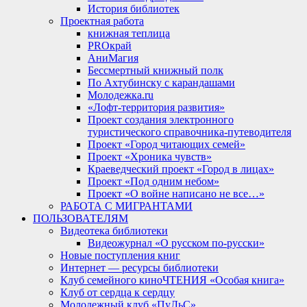
История библиотек
Проектная работа
книжная теплица
PROкрай
АниМагия
Бессмертный книжный полк
По Ахтубинску с карандашами
Молодежка.ru
«Лофт-территория развития»
Проект создания электронного
туристического справочника-путеводителя
Проект «Город читающих семей»
Проект «Хроника чувств»
Краеведческий проект «Город в лицах»
Проект «Под одним небом»
Проект «О войне написано не все…»
РАБОТА С МИГРАНТАМИ
ПОЛЬЗОВАТЕЛЯМ
Видеотека библиотеки
Видеожурнал «О русском по-русски»
Новые поступления книг
Интернет — ресурсы библиотеки
Клуб семейного киноЧТЕНИЯ «Особая книга»
Клуб от сердца к сердцу
Молодежный клуб «ПуЛьС»