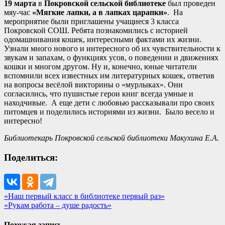
19 марта
в
Покровской сельской библиотеке
был проведен
мяу-час
«Мягкие лапки, а в лапках царапки»
. На
мероприятие были приглашены учащиеся 3 класса
Покровской СОШ. Ребята познакомились с историей
одомашнивания кошек, интересными фактами их жизни.
Узнали много нового и интересного об их чувствительности к
звукам и запахам, о функциях усов, о поведении и движениях
кошки и многом другом. Ну и, конечно, юные читатели
вспомнили всех известных им литературных кошек, ответив
на вопросы весёлой викторины о «мурлыках». Они
согласились, что пушистые герои книг всегда умные и
находчивые. А еще дети с любовью рассказывали про своих
питомцев и поделились историями из жизни. Было весело и
интересно!
Библиотекарь Покровской сельской библиотеки Макухина Е.А.
Поделиться:
Навигация
«Наш первый класс в библиотеке первый раз»
«Рукам работа – душе радость»
по
записям
Похожая запись