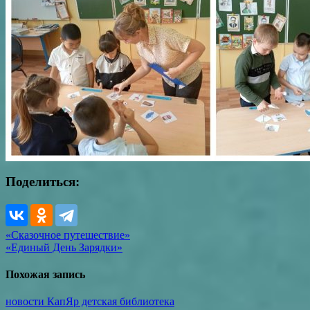
Поделиться:
Навигация
«Сказочное путешествие»
«Единый День Зарядки»
по
записям
Похожая запись
новости КапЯр детская библиотека