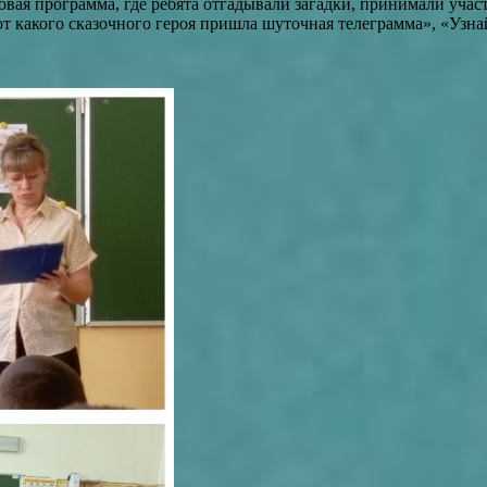
вая программа, где ребята отгадывали загадки, принимали учас
от какого сказочного героя пришла шуточная телеграмма», «Узна