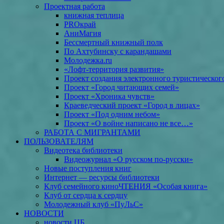
Проектная работа
книжная теплица
PROкрай
АниМагия
Бессмертный книжный полк
По Ахтубинску с карандашами
Молодежка.ru
«Лофт-территория развития»
Проект создания электронного туристическог
Проект «Город читающих семей»
Проект «Хроника чувств»
Краеведческий проект «Город в лицах»
Проект «Под одним небом»
Проект «О войне написано не все…»
РАБОТА С МИГРАНТАМИ
ПОЛЬЗОВАТЕЛЯМ
Видеотека библиотеки
Видеожурнал «О русском по-русски»
Новые поступления книг
Интернет — ресурсы библиотеки
Клуб семейного киноЧТЕНИЯ «Особая книга»
Клуб от сердца к сердцу
Молодежный клуб «ПуЛьС»
НОВОСТИ
новости ЦБ