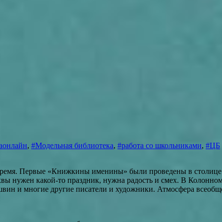
раонлайн
,
#Модельная библиотека
,
#работа со школьниками
,
#ЦБ
 время. Первые «Книжкины именины» были проведены в столице
квы нужен какой-то праздник, нужна радость и смех. В Колонно
швин и многие другие писатели и художники. Атмосфера всеобще