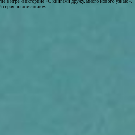
тие в игре -викторине «С книгами дружу, много нового узнаю».
й героя по описанию».