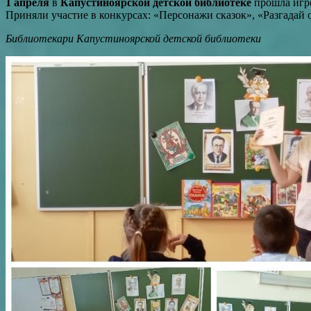
1 апреля
в
Капустиноярской детской библиотеке
прошла игро
Приняли участие в конкурсах: «Персонажи сказок», «Разгадай 
Библиотекари Капустиноярской детской библиотеки