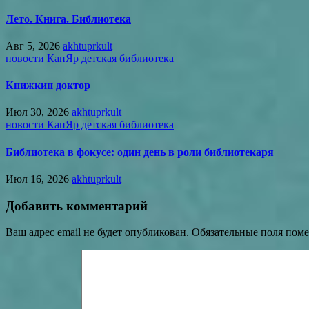
Лето. Книга. Библиотека
Авг 5, 2026
akhtuprkult
новости КапЯр детская библиотека
Книжкин доктор
Июл 30, 2026
akhtuprkult
новости КапЯр детская библиотека
Библиотека в фокусе: один день в роли библиотекаря
Июл 16, 2026
akhtuprkult
Добавить комментарий
Ваш адрес email не будет опубликован.
Обязательные поля пом