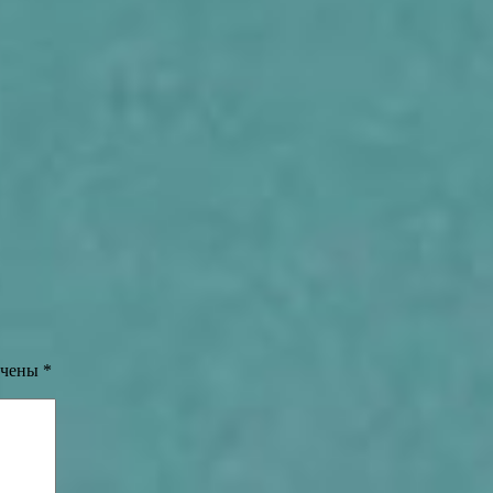
ечены
*