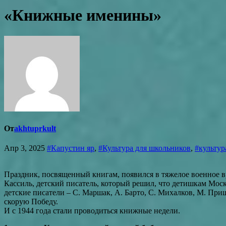
«Книжные именины»
От
akhtuprkult
Апр 3, 2025
#Капустин яр
,
#Культура для школьников
,
#культу
Праздник, посвященный книгам, появился в тяжелое военное
Кассиль, детский писатель, который решил, что детишкам Мос
детские писатели – С. Маршак, А. Барто, С. Михалков, М. При
скорую Победу.
И с 1944 года стали проводиться книжные недели.