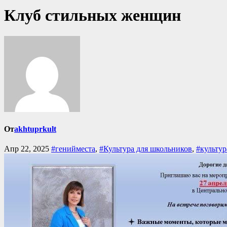
Клуб стильных женщин
От
akhtuprkult
Апр 22, 2025
#генийместа
,
#Культура для школьников
,
#культу