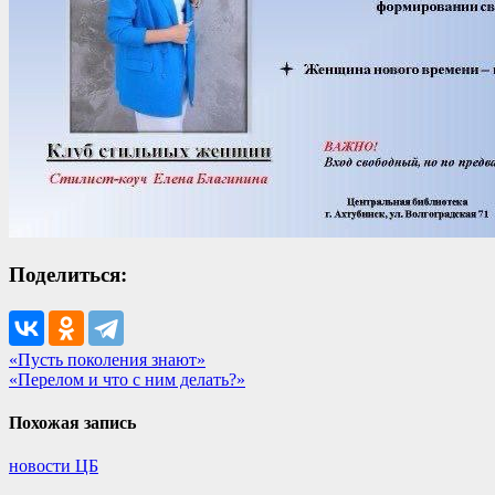
Поделиться:
Навигация
«Пусть поколения знают»
«Перелом и что с ним делать?»
по
записям
Похожая запись
новости ЦБ