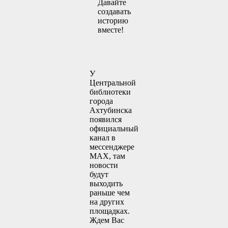
Давайте
создавать
историю
вместе!
У
Центральной
библиотеки
города
Ахтубинска
появился
официальный
канал в
мессенджере
MAX, там
новости
будут
выходить
раньше чем
на других
площадках.
Ждем Вас