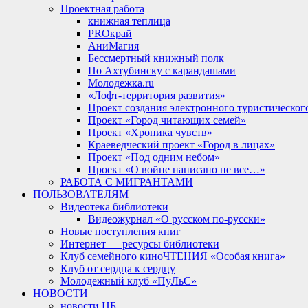
Проектная работа
книжная теплица
PROкрай
АниМагия
Бессмертный книжный полк
По Ахтубинску с карандашами
Молодежка.ru
«Лофт-территория развития»
Проект создания электронного туристическог
Проект «Город читающих семей»
Проект «Хроника чувств»
Краеведческий проект «Город в лицах»
Проект «Под одним небом»
Проект «О войне написано не все…»
РАБОТА С МИГРАНТАМИ
ПОЛЬЗОВАТЕЛЯМ
Видеотека библиотеки
Видеожурнал «О русском по-русски»
Новые поступления книг
Интернет — ресурсы библиотеки
Клуб семейного киноЧТЕНИЯ «Особая книга»
Клуб от сердца к сердцу
Молодежный клуб «ПуЛьС»
НОВОСТИ
новости ЦБ