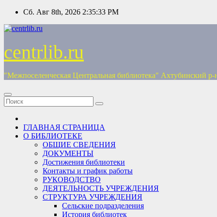
Перейти
Сб. Авг 8th, 2026
2:35:34 PM
к
содержимому
centrlib.ru
"Межпоселенческая Центральная библиотека" Ахтубинский р-
ГЛАВНАЯ СТРАНИЦА
О БИБЛИОТЕКЕ
ОБЩИЕ СВЕДЕНИЯ
ДОКУМЕНТЫ
Достижения библиотеки
Контакты и график работы
РУКОВОДСТВО
ДЕЯТЕЛЬНОСТЬ УЧРЕЖДЕНИЯ
СТРУКТУРА УЧРЕЖДЕНИЯ
Сельские подразделения
История библиотек