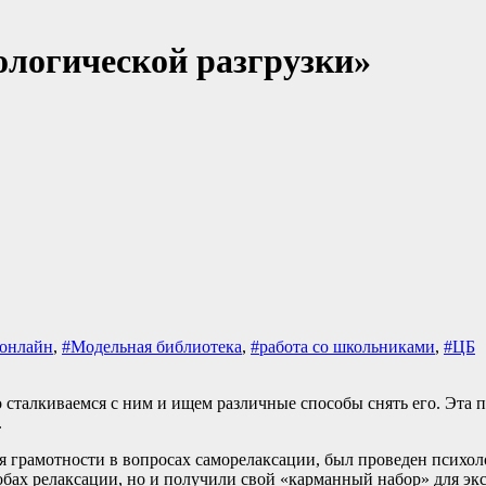
логической разгрузки»
аонлайн
,
#Модельная библиотека
,
#работа со школьниками
,
#ЦБ
сталкиваемся с ним и ищем различные способы снять его. Эта п
.
я грамотности в вопросах саморелаксации, был проведен психо
собах релаксации, но и получили свой «карманный набор» для э