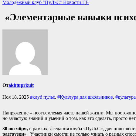
Молодежный клуб "ПуЛьС"
Новости ЦБ
«Элементарные навыки психо
От
akhtuprkult
Ноя 18, 2025
#клуб пульс
,
#Культура для школьников
,
#культур
Напряжение – неотъемлемая часть нашей жизни. Мы постоянно 
но зачастую знаний и умений о том, как это сделать, просто нет
30 октября,
в рамках заседания клуба «ПуЛьС», для повышени
разгрузки»
. Участники смогли не только узнать о разных спо