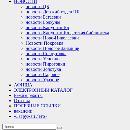
НОВОСТИ
новости ЦБ
новости Детский отдел ЦБ
новости Батаевки
новости Болхуны
новости Капустин Яр
новости Капустин Яр детская библиотека
новости Ново-Николаевки
Новости Покровка
новости Пологое Займище
новости Сокрутовка
новости Успенки
новости Пироговки
новости Золотуха
новости Садовое
новости Удачное
АФИША
ЭЛЕКТРОННЫЙ КАТАЛОГ
Режим работы
Отзывы
ПОЛЕЗНЫЕ ССЫЛКИ
вакансии
«Загружай лето»