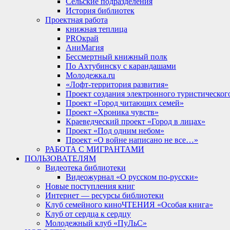
Сельские подразделения
История библиотек
Проектная работа
книжная теплица
PROкрай
АниМагия
Бессмертный книжный полк
По Ахтубинску с карандашами
Молодежка.ru
«Лофт-территория развития»
Проект создания электронного туристическог
Проект «Город читающих семей»
Проект «Хроника чувств»
Краеведческий проект «Город в лицах»
Проект «Под одним небом»
Проект «О войне написано не все…»
РАБОТА С МИГРАНТАМИ
ПОЛЬЗОВАТЕЛЯМ
Видеотека библиотеки
Видеожурнал «О русском по-русски»
Новые поступления книг
Интернет — ресурсы библиотеки
Клуб семейного киноЧТЕНИЯ «Особая книга»
Клуб от сердца к сердцу
Молодежный клуб «ПуЛьС»