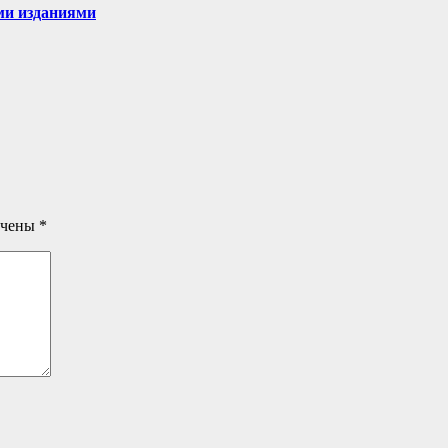
ми изданиями
ечены
*