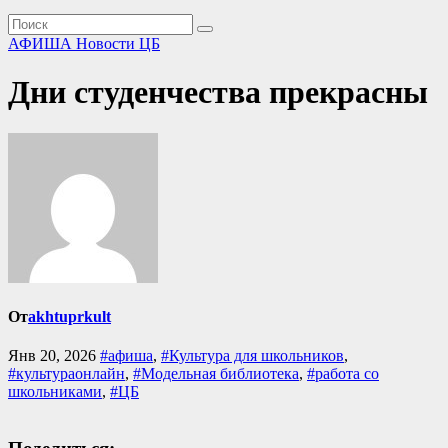
АФИША
Новости ЦБ
Дни студенчества прекрасны
От
akhtuprkult
Янв 20, 2026
#афиша
,
#Культура для школьников
,
#культураонлайн
,
#Модельная библиотека
,
#работа со
школьниками
,
#ЦБ