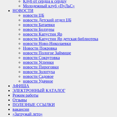
Клуб от сердца к сердцу
Молодежный клуб «ПуЛьС»
НОВОСТИ
новости ЦБ
новости Детский отдел ЦБ
новости Батаевки
новости Болхуны
новости Капустин Яр
новости Капустин Яр детская библиотека
новости Ново-Николаевки
Новости Покровка
новости Пологое Займище
новости Сокрутовка
новости Успенки
новости Пироговки
новости Золотуха
новости Садовое
новости Удачное
АФИША
ЭЛЕКТРОННЫЙ КАТАЛОГ
Режим работы
Отзывы
ПОЛЕЗНЫЕ ССЫЛКИ
вакансии
«Загружай лето»