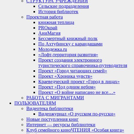
СТРУКТУРА УЧРЕЖДЕНИЯ
Сельские подразделения
История библиотек
Проектная работа
книжная теплица
PROкрай
АниМагия
Бессмертный книжный полк
По Ахтубинску с карандашами
Молодежка.ru
«Лофт-территория развития»
Проект создания электронного
туристического справочника-путеводителя
Проект «Город читающих семей»
Проект «Хроника чувств»
Краеведческий проект «Город в лицах»
Проект «Под одним небом»
Проект «О войне написано не все…»
РАБОТА С МИГРАНТАМИ
ПОЛЬЗОВАТЕЛЯМ
Видеотека библиотеки
Видеожурнал «О русском по-русски»
Новые поступления книг
Интернет — ресурсы библиотеки
Клуб семейного киноЧТЕНИЯ «Особая книга»