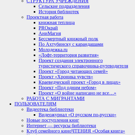
СТРУКТУРА УЧРЕЖДЕНИЯ
Сельские подразделения
История библиотек
Проектная работа
книжная теплица
PROкрай
АниМагия
Бессмертный книжный полк
По Ахтубинску с карандашами
Молодежка.ru
«Лофт-территория развития»
Проект создания электронного
туристического справочника-путеводителя
Проект «Город читающих семей»
Проект «Хроника чувств»
Краеведческий проект «Город в лицах»
Проект «Под одним небом»
Проект «О войне написано не все…»
РАБОТА С МИГРАНТАМИ
ПОЛЬЗОВАТЕЛЯМ
Видеотека библиотеки
Видеожурнал «О русском по-русски»
Новые поступления книг
Интернет — ресурсы библиотеки
Клуб семейного киноЧТЕНИЯ «Особая книга»