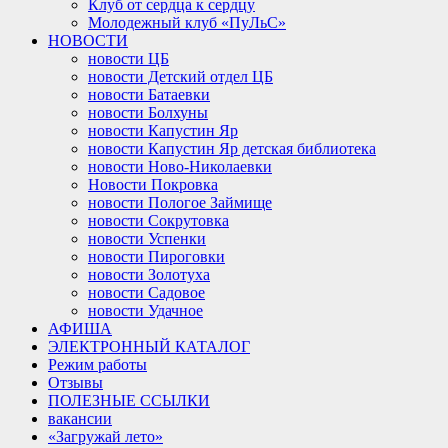
Клуб от сердца к сердцу
Молодежный клуб «ПуЛьС»
НОВОСТИ
новости ЦБ
новости Детский отдел ЦБ
новости Батаевки
новости Болхуны
новости Капустин Яр
новости Капустин Яр детская библиотека
новости Ново-Николаевки
Новости Покровка
новости Пологое Займище
новости Сокрутовка
новости Успенки
новости Пироговки
новости Золотуха
новости Садовое
новости Удачное
АФИША
ЭЛЕКТРОННЫЙ КАТАЛОГ
Режим работы
Отзывы
ПОЛЕЗНЫЕ ССЫЛКИ
вакансии
«Загружай лето»