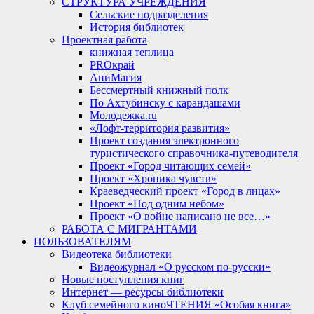
СТРУКТУРА УЧРЕЖДЕНИЯ
Сельские подразделения
История библиотек
Проектная работа
книжная теплица
PROкрай
АниМагия
Бессмертный книжный полк
По Ахтубинску с карандашами
Молодежка.ru
«Лофт-территория развития»
Проект создания электронного
туристического справочника-путеводителя
Проект «Город читающих семей»
Проект «Хроника чувств»
Краеведческий проект «Город в лицах»
Проект «Под одним небом»
Проект «О войне написано не все…»
РАБОТА С МИГРАНТАМИ
ПОЛЬЗОВАТЕЛЯМ
Видеотека библиотеки
Видеожурнал «О русском по-русски»
Новые поступления книг
Интернет — ресурсы библиотеки
Клуб семейного киноЧТЕНИЯ «Особая книга»