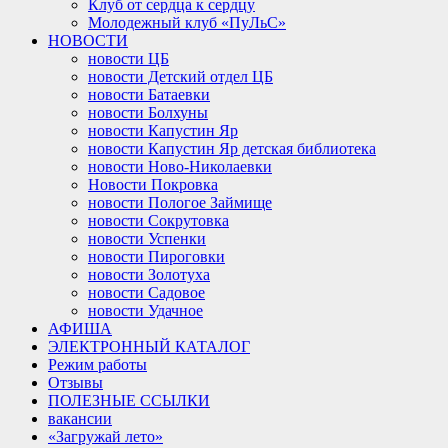
Клуб от сердца к сердцу
Молодежный клуб «ПуЛьС»
НОВОСТИ
новости ЦБ
новости Детский отдел ЦБ
новости Батаевки
новости Болхуны
новости Капустин Яр
новости Капустин Яр детская библиотека
новости Ново-Николаевки
Новости Покровка
новости Пологое Займище
новости Сокрутовка
новости Успенки
новости Пироговки
новости Золотуха
новости Садовое
новости Удачное
АФИША
ЭЛЕКТРОННЫЙ КАТАЛОГ
Режим работы
Отзывы
ПОЛЕЗНЫЕ ССЫЛКИ
вакансии
«Загружай лето»