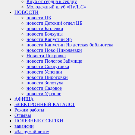
Клуб от сердца к сердцу
Молодежный клуб «ПуЛьС»
НОВОСТИ
новости ЦБ
новости Детский отдел ЦБ
новости Батаевки
новости Болхуны
новости Капустин Яр
новости Капустин Яр детская библиотека
новости Ново-Николаевки
Новости Покровка
новости Пологое Займище
новости Сокрутовка
новости Успенки
новости Пироговки
новости Золотуха
новости Садовое
новости Удачное
АФИША
ЭЛЕКТРОННЫЙ КАТАЛОГ
Режим работы
Отзывы
ПОЛЕЗНЫЕ ССЫЛКИ
вакансии
«Загружай лето»