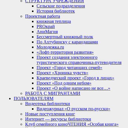
СТРУКТУРА УЧРЕЖДЕНИЯ
Сельские подразделения
История библиотек
Проектная работа
книжная теплица
PROкрай
АниМагия
Бессмертный книжный полк
По Ахтубинску с карандашами
Молодежка.ru
«Лофт-территория развития»
Проект создания электронного
туристического справочника-путеводителя
Проект «Город читающих семей»
Проект «Хроника чувств»
Краеведческий проект «Город в лицах»
Проект «Под одним небом»
Проект «О войне написано не все…»
РАБОТА С МИГРАНТАМИ
ПОЛЬЗОВАТЕЛЯМ
Видеотека библиотеки
Видеожурнал «О русском по-русски»
Новые поступления книг
Интернет — ресурсы библиотеки
Клуб семейного киноЧТЕНИЯ «Особая книга»