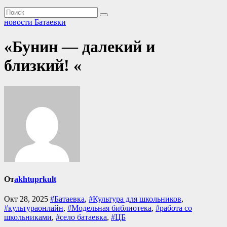
новости Батаевки
«Бунин — далекий и
близкий! «
От
akhtuprkult
Окт 28, 2025
#Батаевка
,
#Культура для школьников
,
#культураонлайн
,
#Модельная библиотека
,
#работа со
школьниками
,
#село батаевка
,
#ЦБ