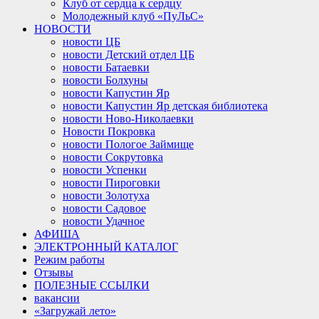
Клуб от сердца к сердцу
Молодежный клуб «ПуЛьС»
НОВОСТИ
новости ЦБ
новости Детский отдел ЦБ
новости Батаевки
новости Болхуны
новости Капустин Яр
новости Капустин Яр детская библиотека
новости Ново-Николаевки
Новости Покровка
новости Пологое Займище
новости Сокрутовка
новости Успенки
новости Пироговки
новости Золотуха
новости Садовое
новости Удачное
АФИША
ЭЛЕКТРОННЫЙ КАТАЛОГ
Режим работы
Отзывы
ПОЛЕЗНЫЕ ССЫЛКИ
вакансии
«Загружай лето»