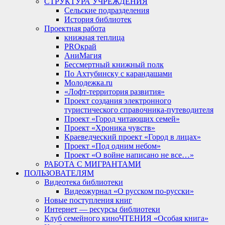
СТРУКТУРА УЧРЕЖДЕНИЯ
Сельские подразделения
История библиотек
Проектная работа
книжная теплица
PROкрай
АниМагия
Бессмертный книжный полк
По Ахтубинску с карандашами
Молодежка.ru
«Лофт-территория развития»
Проект создания электронного
туристического справочника-путеводителя
Проект «Город читающих семей»
Проект «Хроника чувств»
Краеведческий проект «Город в лицах»
Проект «Под одним небом»
Проект «О войне написано не все…»
РАБОТА С МИГРАНТАМИ
ПОЛЬЗОВАТЕЛЯМ
Видеотека библиотеки
Видеожурнал «О русском по-русски»
Новые поступления книг
Интернет — ресурсы библиотеки
Клуб семейного киноЧТЕНИЯ «Особая книга»