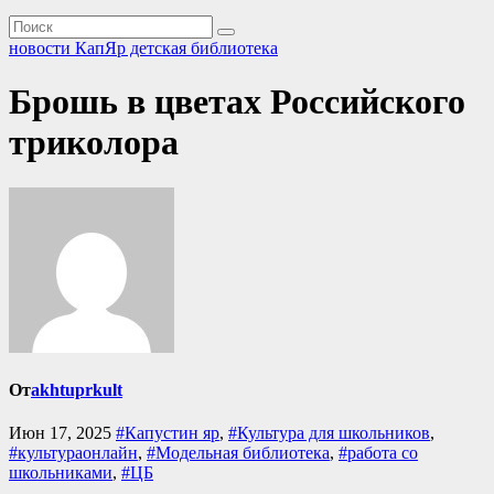
новости КапЯр детская библиотека
Брошь в цветах Российского
триколора
От
akhtuprkult
Июн 17, 2025
#Капустин яр
,
#Культура для школьников
,
#культураонлайн
,
#Модельная библиотека
,
#работа со
школьниками
,
#ЦБ