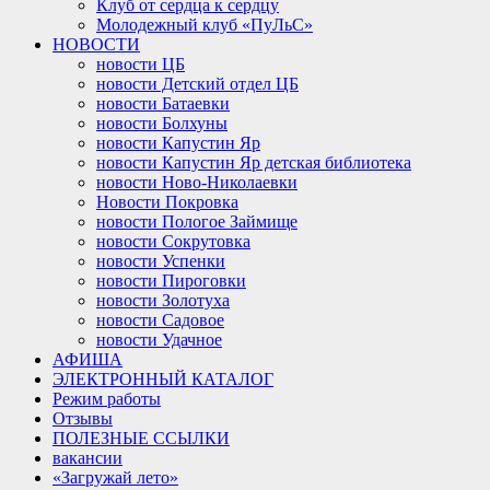
Клуб от сердца к сердцу
Молодежный клуб «ПуЛьС»
НОВОСТИ
новости ЦБ
новости Детский отдел ЦБ
новости Батаевки
новости Болхуны
новости Капустин Яр
новости Капустин Яр детская библиотека
новости Ново-Николаевки
Новости Покровка
новости Пологое Займище
новости Сокрутовка
новости Успенки
новости Пироговки
новости Золотуха
новости Садовое
новости Удачное
АФИША
ЭЛЕКТРОННЫЙ КАТАЛОГ
Режим работы
Отзывы
ПОЛЕЗНЫЕ ССЫЛКИ
вакансии
«Загружай лето»