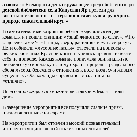
5 июня
во Всемирный день окружающей среды библиотекари
детской библиотеки села Капустин Яр
провели для
воспитанников летнего лагеря
экологическую игру
«Брось
природе спасательный круг!»
В самом начале мероприятия ребята разделились на две
команды и прошли станции: «Узнай животное по следу», «Что
за дерево такое?», «Птицы, звери, растения» и «Спаси реку».
Дети собирали «мусорные пазлы», отвечали на вопросы о
редких растениях Красной книги и учились правильно вести
себя на природе. Каждая команда придумала оригинальную,
ритмическую кричалку на тему охраны природы, раздельного
сбора мусора, бережного отношения к воде, воздуху и живым
существам. Обе команды справились с заданием на
«отлично».
Игра сопровождалась книжной выставкой «Земля — наш
дом».
В завершение мероприятия все получили сладкие призы,
предоставленные спонсорами.
На мероприятии был отмечен высокий познавательный
интерес и эмоциональный отклик юных читателей.