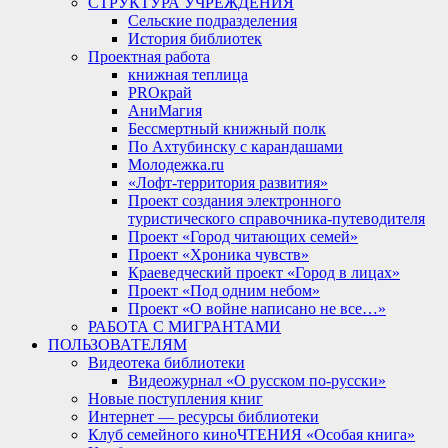
СТРУКТУРА УЧРЕЖДЕНИЯ
Сельские подразделения
История библиотек
Проектная работа
книжная теплица
PROкрай
АниМагия
Бессмертный книжный полк
По Ахтубинску с карандашами
Молодежка.ru
«Лофт-территория развития»
Проект создания электронного
туристического справочника-путеводителя
Проект «Город читающих семей»
Проект «Хроника чувств»
Краеведческий проект «Город в лицах»
Проект «Под одним небом»
Проект «О войне написано не все…»
РАБОТА С МИГРАНТАМИ
ПОЛЬЗОВАТЕЛЯМ
Видеотека библиотеки
Видеожурнал «О русском по-русски»
Новые поступления книг
Интернет — ресурсы библиотеки
Клуб семейного киноЧТЕНИЯ «Особая книга»