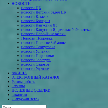
НОВОСТИ
новости ЦБ
новости Детский отдел ЦБ
новости Батаевки
новости Болхуны
новости Капустин Яр
новости Капустин Яр детская библиотека
новости Ново-Николаевки
Новости Покровка
новости Пологое Займище
новости Сокрутовка
новости Успенки
новости Пироговки
новости Золотуха
новости Садовое
новости Удачное
АФИША
ЭЛЕКТРОННЫЙ КАТАЛОГ
Режим работы
Отзывы
ПОЛЕЗНЫЕ ССЫЛКИ
вакансии
«Загружай лето»