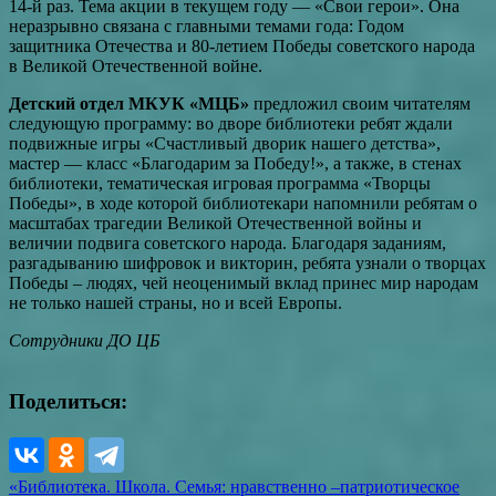
14-й раз. Тема акции в текущем году — «Свои герои». Она
неразрывно связана с главными темами года: Годом
защитника Отечества и 80-летием Победы советского народа
в Великой Отечественной войне.
Детский отдел МКУК «МЦБ»
предложил своим читателям
следующую программу: во дворе библиотеки ребят ждали
подвижные игры «Счастливый дворик нашего детства»,
мастер — класс «Благодарим за Победу!», а также, в стенах
библиотеки, тематическая игровая программа «Творцы
Победы», в ходе которой библиотекари напомнили ребятам о
масштабах трагедии Великой Отечественной войны и
величии подвига советского народа. Благодаря заданиям,
разгадыванию шифровок и викторин, ребята узнали о творцах
Победы – людях, чей неоценимый вклад принес мир народам
не только нашей страны, но и всей Европы.
Сотрудники ДО ЦБ
Поделиться:
Навигация
«Библиотека. Школа. Семья: нравственно –патриотическое