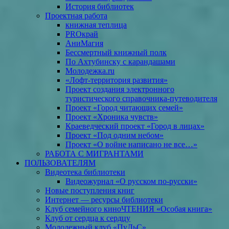
История библиотек
Проектная работа
книжная теплица
PROкрай
АниМагия
Бессмертный книжный полк
По Ахтубинску с карандашами
Молодежка.ru
«Лофт-территория развития»
Проект создания электронного
туристического справочника-путеводителя
Проект «Город читающих семей»
Проект «Хроника чувств»
Краеведческий проект «Город в лицах»
Проект «Под одним небом»
Проект «О войне написано не все…»
РАБОТА С МИГРАНТАМИ
ПОЛЬЗОВАТЕЛЯМ
Видеотека библиотеки
Видеожурнал «О русском по-русски»
Новые поступления книг
Интернет — ресурсы библиотеки
Клуб семейного киноЧТЕНИЯ «Особая книга»
Клуб от сердца к сердцу
Молодежный клуб «ПуЛьС»