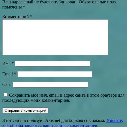
Ваш адрес email не будет опубликован.
Обязательные поля
помечены
*
Комментарий
*
Имя
*
Email
*
Сайт
Сохранить моё имя, email и адрес сайта в этом браузере для
последующих моих комментариев.
Этот сайт использует Akismet для борьбы со спамом.
Узнайте,
как обрабатываются ваши данные комментариев
.