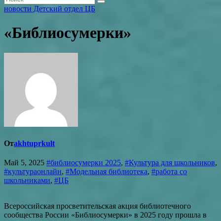
новости Детский отдел ЦБ
«Библиосумерки»
От
akhtuprkult
Май 5, 2025
#библиосумерки 2025
,
#Культура для школьников
,
#культураонлайн
,
#Модельная библиотека
,
#работа со
школьниками
,
#ЦБ
Всероссийская просветительская акция библиотечного
сообщества России «Библиосумерки» в 2025 году прошла в