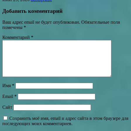
Добавить комментарий
Ваш адрес email не будет опубликован.
Обязательные поля
помечены
*
Комментарий
*
Имя
*
Email
*
Сайт
Сохранить моё имя, email и адрес сайта в этом браузере для
последующих моих комментариев.