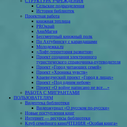
СТРУКТУРА УЧРЕЖДЕНИЯ
Сельские подразделения
История библиотек
Проектная работа
книжная теплица
PROкрай
АниМагия
Бессмертный книжный полк
По Ахтубинску с карандашами
Молодежка.ru
«Лофт-территория развития»
Проект создания электронного
туристического справочника-путеводителя
Проект «Город читающих семей»
Проект «Хроника чувств»
Краеведческий проект «Город в лицах»
Проект «Под одним небом»
Проект «О войне написано не все…»
РАБОТА С МИГРАНТАМИ
ПОЛЬЗОВАТЕЛЯМ
Видеотека библиотеки
Видеожурнал «О русском по-русски»
Новые поступления книг
Интернет — ресурсы библиотеки
Клуб семейного киноЧТЕНИЯ «Особая книга»