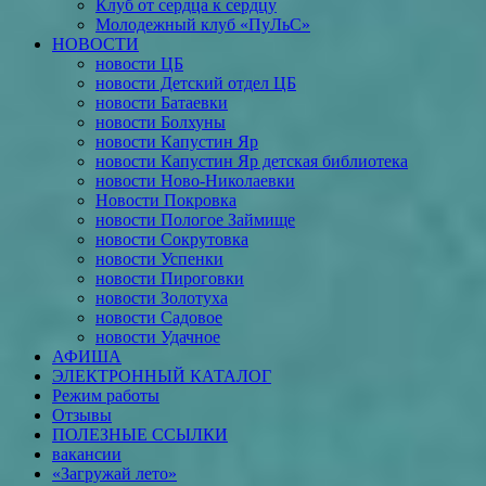
Клуб от сердца к сердцу
Молодежный клуб «ПуЛьС»
НОВОСТИ
новости ЦБ
новости Детский отдел ЦБ
новости Батаевки
новости Болхуны
новости Капустин Яр
новости Капустин Яр детская библиотека
новости Ново-Николаевки
Новости Покровка
новости Пологое Займище
новости Сокрутовка
новости Успенки
новости Пироговки
новости Золотуха
новости Садовое
новости Удачное
АФИША
ЭЛЕКТРОННЫЙ КАТАЛОГ
Режим работы
Отзывы
ПОЛЕЗНЫЕ ССЫЛКИ
вакансии
«Загружай лето»