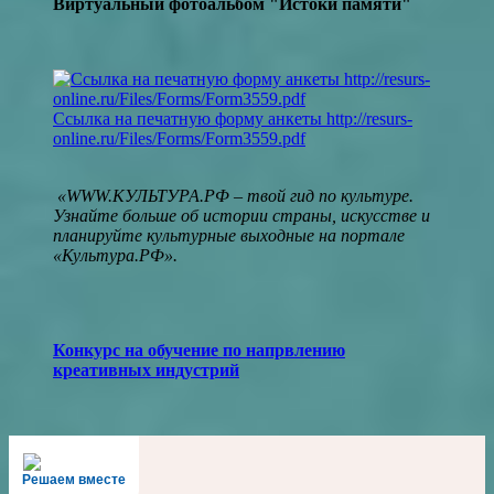
Виртуальный фотоальбом "Истоки памяти"
Ссылка на печатную форму анкеты
http://resurs-
online.ru/Files/Forms/Form3559.pdf
«WWW.КУЛЬТУРА.РФ – твой гид по культуре.
Узнайте больше об истории страны, искусстве и
планируйте культурные выходные на портале
«Культура.РФ».
Конкурс на обучение по напрвлению
креативных индустрий
Решаем вместе