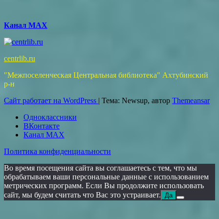
Канал MAX
centrlib.ru
"Межпоселенческая Центральная библиотека" Ахтубинский
р-н
Сайт работает на WordPress
|
Тема: Newsup, автор
Themeansar
Одноклассники
ВКонтакте
Канал MAX
Политика конфиденциальности
Во время посещения сайта вы соглашаетесь с тем, что мы
обрабатываем ваши персональные данные с использованием
метрических программ. Если Вы продолжите использовать
сайт, мы будем считать что Вас это устраивает.
Да