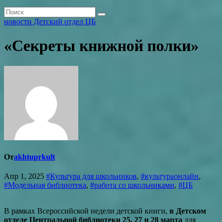
новости Детский отдел ЦБ
«Секреты книжной полки»
От
akhtuprkult
Апр 1, 2025
#Культура для школьников
,
#культураонлайн
,
#Модельная библиотека
,
#работа со школьниками
,
#ЦБ
В рамках Всероссийской недели детской книги,
в Детском
отделе
Центральной библиотеки 25, 27 и 28 марта
для