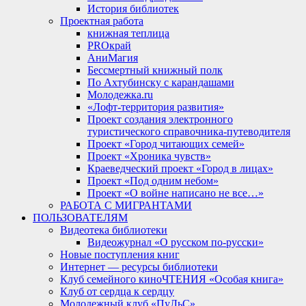
История библиотек
Проектная работа
книжная теплица
PROкрай
АниМагия
Бессмертный книжный полк
По Ахтубинску с карандашами
Молодежка.ru
«Лофт-территория развития»
Проект создания электронного
туристического справочника-путеводителя
Проект «Город читающих семей»
Проект «Хроника чувств»
Краеведческий проект «Город в лицах»
Проект «Под одним небом»
Проект «О войне написано не все…»
РАБОТА С МИГРАНТАМИ
ПОЛЬЗОВАТЕЛЯМ
Видеотека библиотеки
Видеожурнал «О русском по-русски»
Новые поступления книг
Интернет — ресурсы библиотеки
Клуб семейного киноЧТЕНИЯ «Особая книга»
Клуб от сердца к сердцу
Молодежный клуб «ПуЛьС»