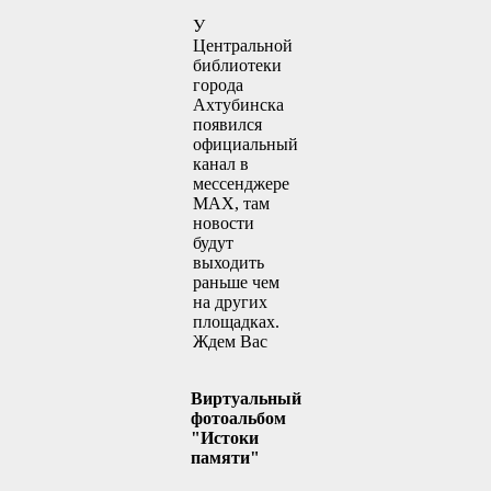
У
Центральной
библиотеки
города
Ахтубинска
появился
официальный
канал в
мессенджере
MAX, там
новости
будут
выходить
раньше чем
на других
площадках.
Ждем Вас
Виртуальный
фотоальбом
"Истоки
памяти"