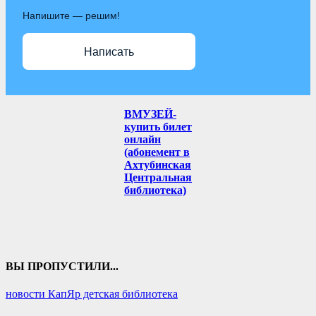
Напишите — решим!
Написать
ВМУЗЕЙ-
купить билет
онлайн
(абонемент в
Ахтубинская
Центральная
библиотека)
ВЫ ПРОПУСТИЛИ...
новости КапЯр детская библиотека