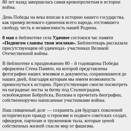
80 лет назад завершилась самая кровопролитная в истории
война.
День Победы на века вписан в историю нашего государства,
как пример великого единения всего народа, отстоявшего
свободу, честь и независимость нашей Родины.
8 мая
в библиотеке села
Удачное
состоялся час памяти
«Подвигом славны твои земляки».
Библиотекарь рассказала
присутствующим об удаченцах- участниках Великой
Отечественной войны.
В библиотеке к празднованию 80 – й годовщины Победы
оформлена Стена Памяти, на которой представлены
фотографии наших земляков и документы, сохранившиеся до
наших дней, благодаря которым мы имеем возможность
прикоснуться к истории. Присутствующие смогли посмотреть
на наградные листы за битву под Сталинградом,
освобождение Бобруйска, Волхова и прочитать биографии,
собственноручно написанные участниками войны.
Наш священный долг — сохранить для будущих поколений
историческую правду о героизме и подвиге советских солдат,
офицеров, партизан и тружеников тыла, которые ценой
собственных жизней спасли мир от фашизма.