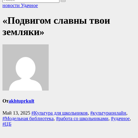
новости Удачное
«Подвигом славны твои
земляки»
От
akhtuprkult
Май 13, 2025
#Культура для школьников
,
#культураонлайн
,
#Модельная библиотека
,
#работа со школьниками
,
#удачное
,
#ЦБ