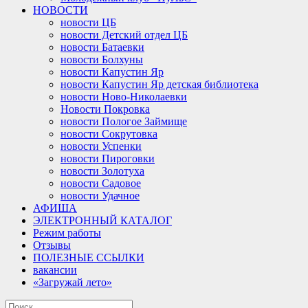
НОВОСТИ
новости ЦБ
новости Детский отдел ЦБ
новости Батаевки
новости Болхуны
новости Капустин Яр
новости Капустин Яр детская библиотека
новости Ново-Николаевки
Новости Покровка
новости Пологое Займище
новости Сокрутовка
новости Успенки
новости Пироговки
новости Золотуха
новости Садовое
новости Удачное
АФИША
ЭЛЕКТРОННЫЙ КАТАЛОГ
Режим работы
Отзывы
ПОЛЕЗНЫЕ ССЫЛКИ
вакансии
«Загружай лето»