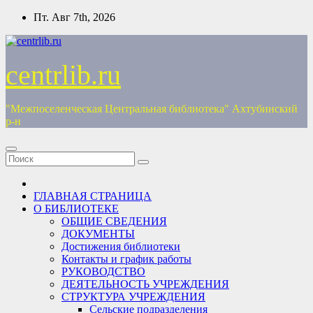
Перейти
Пт. Авг 7th, 2026
к
содержимому
centrlib.ru
"Межпоселенческая Центральная библиотека" Ахтубинский
р-н
ГЛАВНАЯ СТРАНИЦА
О БИБЛИОТЕКЕ
ОБЩИЕ СВЕДЕНИЯ
ДОКУМЕНТЫ
Достижения библиотеки
Контакты и график работы
РУКОВОДСТВО
ДЕЯТЕЛЬНОСТЬ УЧРЕЖДЕНИЯ
СТРУКТУРА УЧРЕЖДЕНИЯ
Сельские подразделения