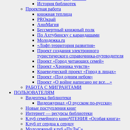
История библиотек
Проектная работа
книжная теплица
PROкрай
АниМагия
Бессмертный книжный полк
По Ахтубинску с карандашами
Молодежка.ru
«Лофт-территория развития»
Проект создания электронного
туристического справочника-путеводителя
Проект «Город читающих семей»
Проект «Хроника чувств»
Краеведческий проект «Город в лицах»
Проект «Под одним небом»
Проект «О войне написано не все…»
РАБОТА С МИГРАНТАМИ
ПОЛЬЗОВАТЕЛЯМ
Видеотека библиотеки
Видеожурнал «О русском по-русски»
Новые поступления книг
Интернет — ресурсы библиотеки
Клуб семейного киноЧТЕНИЯ «Особая книга»
Клуб от сердца к сердцу
Молодежный клуб «ПуЛьС»