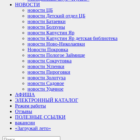
НОВОСТИ
новости ЦБ
новости Детский отдел ЦБ
новости Батаевки
новости Болхуны
новости Капустин Яр
новости Капустин Яр детская библиотека
новости Ново-Николаевки
Новости Покровка
новости Пологое Займище
новости Сокрутовка
новости Успенки
новости Пироговки
новости Золотуха
новости Садовое
новости Удачное
АФИША
ЭЛЕКТРОННЫЙ КАТАЛОГ
Режим работы
Отзывы
ПОЛЕЗНЫЕ ССЫЛКИ
вакансии
«Загружай лето»