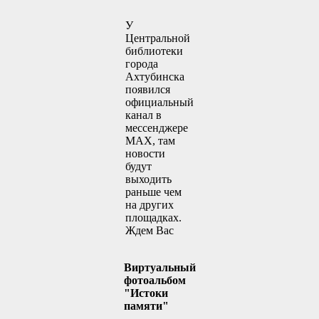
У
Центральной
библиотеки
города
Ахтубинска
появился
официальный
канал в
мессенджере
MAX, там
новости
будут
выходить
раньше чем
на других
площадках.
Ждем Вас
Виртуальный
фотоальбом
"Истоки
памяти"