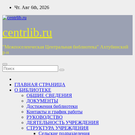
Перейти
Чт. Авг 6th, 2026
к
содержимому
centrlib.ru
"Межпоселенческая Центральная библиотека" Ахтубинский
р-н
ГЛАВНАЯ СТРАНИЦА
О БИБЛИОТЕКЕ
ОБЩИЕ СВЕДЕНИЯ
ДОКУМЕНТЫ
Достижения библиотеки
Контакты и график работы
РУКОВОДСТВО
ДЕЯТЕЛЬНОСТЬ УЧРЕЖДЕНИЯ
СТРУКТУРА УЧРЕЖДЕНИЯ
Сельские подразделения